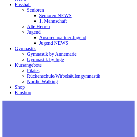
Fussball
Senioren
Senioren NEWS
1. Mannschaft
Alte Herren
Jugend
Ansprechpartner Jugend
Jugend NEWS
Gymnastik
Gymnastik by Annemarie
Gymnastik by Inge
Kursangebote
Pilates
Rückenschule/Wirbelsäulengymnastik
Nordic Walking
Shop
Fanshop