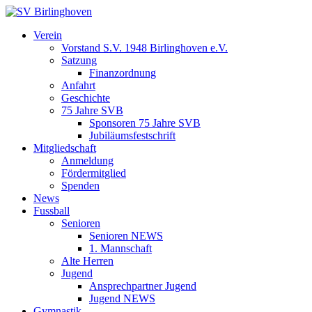
Zum
Inhalt
Verein
springen
Vorstand S.V. 1948 Birlinghoven e.V.
Satzung
Finanzordnung
Anfahrt
Geschichte
75 Jahre SVB
Sponsoren 75 Jahre SVB
Jubiläumsfestschrift
Mitgliedschaft
Anmeldung
Fördermitglied
Spenden
News
Fussball
Senioren
Senioren NEWS
1. Mannschaft
Alte Herren
Jugend
Ansprechpartner Jugend
Jugend NEWS
Gymnastik