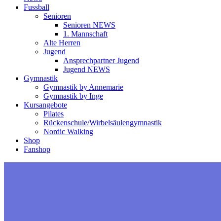
Fussball
Senioren
Senioren NEWS
1. Mannschaft
Alte Herren
Jugend
Ansprechpartner Jugend
Jugend NEWS
Gymnastik
Gymnastik by Annemarie
Gymnastik by Inge
Kursangebote
Pilates
Rückenschule/Wirbelsäulengymnastik
Nordic Walking
Shop
Fanshop