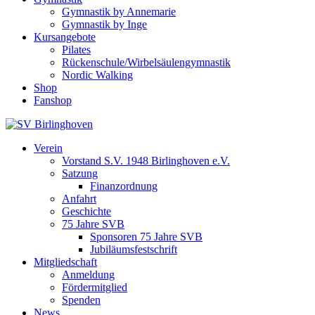
Gymnastik by Annemarie
Gymnastik by Inge
Kursangebote
Pilates
Rückenschule/Wirbelsäulengymnastik
Nordic Walking
Shop
Fanshop
Verein
Vorstand S.V. 1948 Birlinghoven e.V.
Satzung
Finanzordnung
Anfahrt
Geschichte
75 Jahre SVB
Sponsoren 75 Jahre SVB
Jubiläumsfestschrift
Mitgliedschaft
Anmeldung
Fördermitglied
Spenden
News