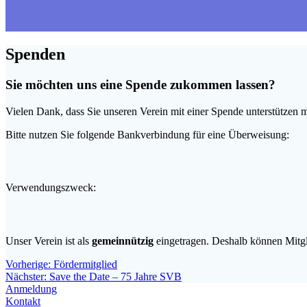
Spenden
Sie möchten uns eine Spende zukommen lassen?
Vielen Dank, dass Sie unseren Verein mit einer Spende unterstützen 
Bitte nutzen Sie folgende Bankverbindung für eine Überweisung:
Verwendungszweck:
Unser Verein ist als
gemeinnützig
eingetragen. Deshalb können Mitgl
Beitragsnavigation
Vorheriger
Vorherige:
Fördermitglied
Nächster
Beitrag:
Nächster:
Save the Date – 75 Jahre SVB
Beitrag:
Anmeldung
Kontakt